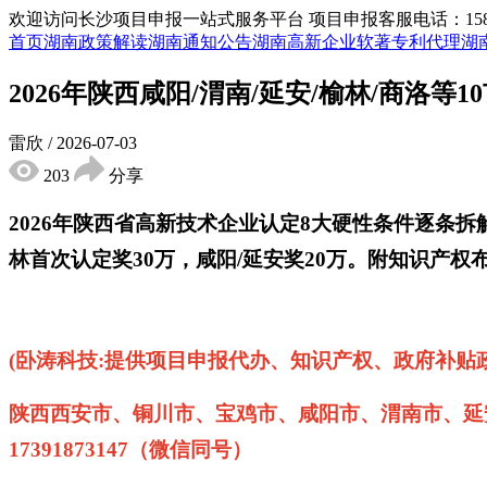
欢迎访问长沙项目申报一站式服务平台
项目申报客服电话：15855
首页
湖南政策解读
湖南通知公告
湖南高新企业
软著专利代理
湖
2026年陕西咸阳/渭南/延安/榆林/商洛
雷欣
/
2026-07-03
203
分享
2026年陕西省高新技术企业认定8大硬性条件逐条
林首次认定奖30万，咸阳/延安奖20万。附知识产
‌‌(卧涛科技:提供项目申报代办、知识产权、政府
陕西西安市、铜川市、宝鸡市、咸阳市、渭南市、延
17391873147（微信同号）