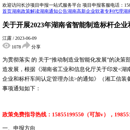
欢迎访问长沙项目申报一站式服务平台
项目申报客服电话：15855
首页
湖南政策解读
湖南通知公告
湖南高新企业
软著专利代理
湖
关于开展2023年湖南省智能制造标杆企
江露
/
2023-06-09
1078
分享
为贯彻落实 的 关于“推动制造业智能化发展”的决
造发展，根据《湖南省工业和信息化厅关于印发<湖
企业和标杆车间认定管理办法>的通知》（湘工信装备〔
事项通知如下：
政策免费指导热线：
15855199550（可加v），1985
一、申报方向