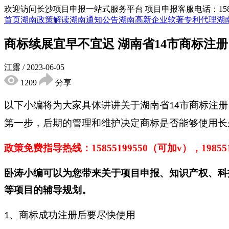
欢迎访问长沙项目申报一站式服务平台
项目申报客服电话：15855
首页
湖南政策解读
湖南通知公告
湖南高新企业
软著专利代理
湖
商标续展宜早不宜迟 湖南省14市商标注
江露
/
2023-06-05
1209
分享
以下小编将为大家具体讲讲关于湖南省
市商标注册
14
第一步，后期的管理和维护决定商标是否能够使用长
政策免费指导热线：
15855199550（可加v），1985
卧涛小编可以为您带来关于项目申报、知识产权、科
等项目的辅导规划。
、商标成功注册后要尽快使用
1