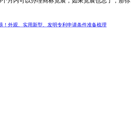
个月内可以办理商标宽展，如果宽展也忘了，那你
6
题！外观、实用新型、发明专利申请条件准备梳理