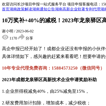
欢迎访问长沙项目申报一站式服务平台
项目申报客服电话：15855
首页
湖南政策解读
湖南通知公告
湖南高新企业
软著专利代理
湖
10万奖补+40%的减税！2023年龙泉
谢小明
/
2023-06-02
1170
分享
高企申报已经开始了！成都企业还没有申报的小伙伴
具体详情如下，感兴趣的赶紧来看看吧！想要申请的
10年专业代理免费咨询：15884573250（微信同号）
2023年成都龙泉驿区高新技术企业申请奖励补助
1.企业所得税减免40%，由25%减免至15%，
2.研发费用加计扣除，增加成本，减少税收；