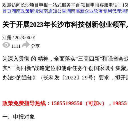
欢迎访问长沙项目申报一站式服务平台
项目申报客服电话：15855
首页
湖南政策解读
湖南通知公告
湖南高新企业
软著专利代理
湖
关于开展2023年长沙市科技创新创业领
江露
/
2023-06-01
1111
分享
为深入贯彻 的 精神，全面落实“三高四新”和强省
实“三高四新”战略定位和使命任务争创国家吸引集聚
办法>的通知》（长科发〔2022〕29号）要求，拟
政策免费指导热线：
15855199550（可加v），1985
一、申报对象