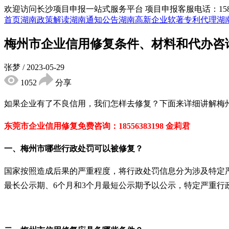
欢迎访问长沙项目申报一站式服务平台
项目申报客服电话：15855
首页
湖南政策解读
湖南通知公告
湖南高新企业
软著专利代理
湖
梅州市企业信用修复条件、材料和代办咨
张梦
/
2023-05-29
1052
分享
如果企业有了不良信用，我们怎样去修复？下面来详细讲解梅
东莞市企业信用修复免费咨询：
18556383198
金莉君
一、梅州市哪些行政处罚可以被修复？
国家按照造成后果的严重程度，将行政处罚信息分为涉及特定
最长公示期、
6
个月和
3
个月最短公示期予以公示，特定严重行