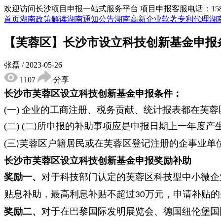
欢迎访问长沙项目申报一站式服务平台
项目申报客服电话：15855
首页
湖南政策解读
湖南通知公告
湖南高新企业
软著专利代理
湖
【芙蓉区】长沙市设立科技创新基金申报
张磊
/
2023-05-26
1107
分享
长沙市芙蓉区设立科技创新基金
申报条件：
(一)
企业的工商注册、税务贡献、统计报表都在芙蓉
(二)
(
二
所申报的补助事项应是申报日期上一年度产
)
(
三
芙蓉区户籍居民或在芙蓉区登记注册的企事业单
)
长沙市芙蓉区设立科技创新基金
申报奖励补助
奖励一、
对于科技部门认定的芙蓉区科技型中小微企
贴息补助，最高利息补贴不超过
万元，申请补贴的
30
奖励二、
对于在巴黎国际发明展览会、德国纽伦堡国