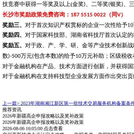
技竞赛中获得一等奖及以上
(
金奖
、二等奖
银奖
、
)
(
)
长沙市奖励政策免费咨询：
（同
）
187 5515 0022
V
奖励三、
对于首次知识产权贯标的企业一次性给予
10
奖励四、
对于国家科技部、湖南省科技厅首次认定的
奖励五、
对于政、产、学、研、金等产业技术创新战
数
万元
包含本数
的给予
万元补助；区级税收
)-500
(
)
10
对于金融机构在产品、技术方面进行创新，并获得国
对于金融机构在支持科技型企业发展方面作出突出贡
上一篇>
2023年湖南湘江新区第一批技术交易服务机构备案条
推荐资讯
2026年新疆高企申报攻略以及奖补政策
2026年新疆高企申报攻略以及奖补政策
2026-08-06 16:05:00
点击查看