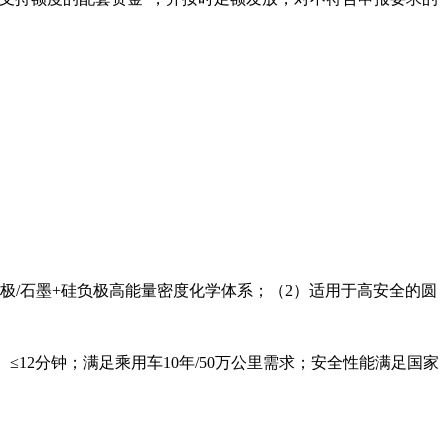
极
/
石墨
+
硅负极高能量密度化学体系；（
2
）适用于高安全的圆
）≤
12
分钟；满足乘用车
10
年
/50
万公里需求；安全性能满足国家