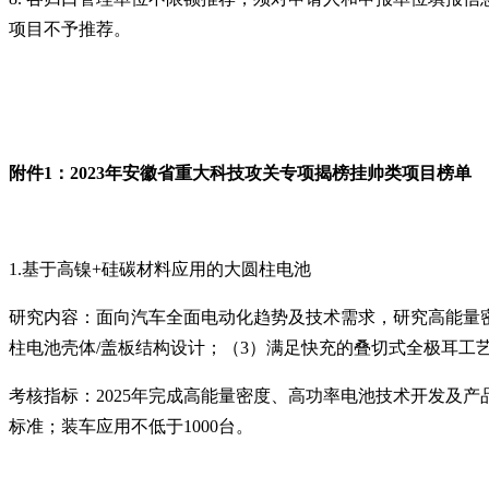
项目不予推荐。
附件
1
：
2023
年安徽省重大科技攻关专项揭榜挂帅类项目榜单
1.
基于高镍
+
硅碳材料应用的大圆柱电池
研究内容：面向汽车全面电动化趋势及技术需求，研究高能量
柱电池壳体
/
盖板结构设计；（
3
）满足快充的叠切式全极耳工
考核指标：
2025
年完成高能量密度、高功率电池技术开发及产
标准；装车应用不低于
1000
台。