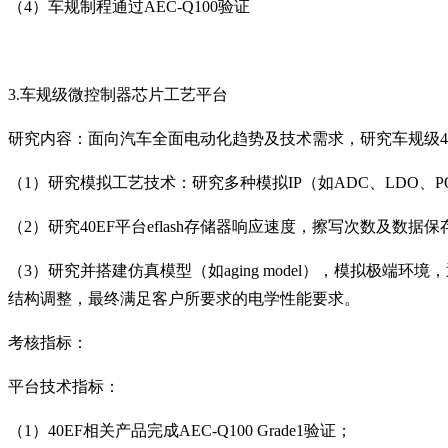
（
4
）车规制程通过
AEC-Q100
验证
3.
车规级微控制器芯片工艺平台
研究内容：面向汽车全面电动化趋势及技术需求，研究车规级
（
1
）研究模拟工艺技术：研究多种模拟
IP
（如
ADC
、
LDO
、
P
（
2
）研究
40EF
平台
eflash
存储器响应速度，擦写次数及数据保
（
3
）研究并搭建仿真模型（如
aging model
），模拟极端环境，
结构调整，最终满足客户所要求的电学性能要求。
考核指标：
平台技术指标：
（
1
）
40EF
相关产品完成
AEC-Q100 Grade1
验证；