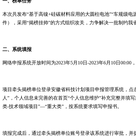
一、榜单任务
本次共发布
“基于高镍
+
硅碳材料应用的大圆柱电池”“车规级电
件），采用“揭榜挂帅”的方式组织攻关，力争解决一批制约我
二、系统填报
网络申报系统开放时间为
2023
年
5
月
10
日
-2023
年
6
月
10
日
00:00
项目牵头揭榜单位登录安徽省科技计划项目申报管理系统，点
人”，个人信息未完善的在首页“个人信息维护”补充完整并填写
类
-
技术领域项目”—“重大类”，按系统要求填写申报书。
填报完成后，通过牵头揭榜单位账号登录该系统进行审批，并