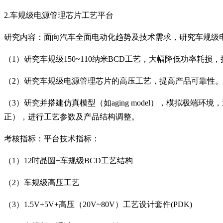
2.
车规级电源管理芯片工艺平台
研究内容：面向汽车全面电动化趋势及技术需求，研究车规级
（
1
）研究车规级
150~110
纳米
BCD
工艺，大幅降低功率耗损，
（
2
）研究车规级电源管理芯片的高压工艺，提高产品可靠性。
（
3
）研究并搭建仿真模型（如
aging model
），模拟极端环境，
正），进行工艺参数及产品结构调整。
考核指标：平台技术指标：
（
1
）
12
吋晶圆
+
车规级
BCD
工艺结构
（
2
）车规级高压工艺
（
3
）
1.5V+5V+
高压（
20V~80V
）工艺设计套件
(PDK)