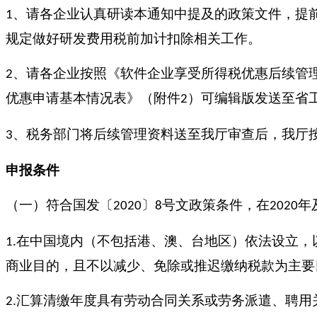
、请各企业认真研读本通知中提及的政策文件，提
1
规定做好研发费用税前加计扣除相关工作。
、请各企业按照《软件企业享受所得税优惠后续管
2
优惠申请基本情况表》（附件
）可编辑版发送至省
2
、税务部门将后续管理资料送至我厅审查后，我厅
3
申报条件
（一）符合国发〔
〕
号文政策条件，在
年
2020
8
2020
在中国境内（不包括港、澳、台地区）依法设立，
1.
商业目的，且不以减少、免除或推迟缴纳税款为主要
汇算清缴年度具有劳动合同关系或劳务派遣、聘用
2.