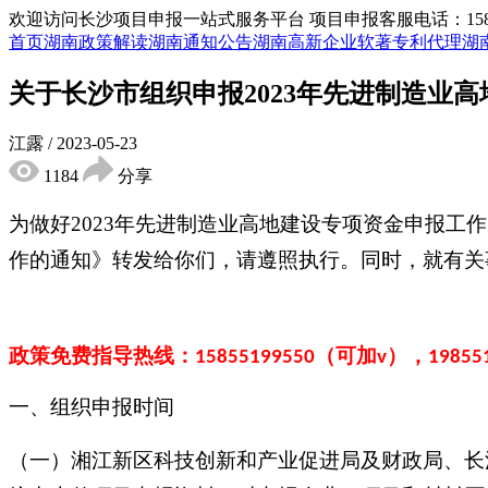
欢迎访问长沙项目申报一站式服务平台
项目申报客服电话：15855
首页
湖南政策解读
湖南通知公告
湖南高新企业
软著专利代理
湖
关于长沙市组织申报2023年先进制造业高
江露
/
2023-05-23
1184
分享
为做好2023年先进制造业高地建设专项资金申报工
作的通知》转发给你们，请遵照执行。同时，就有关
政策免费指导热线：
（可加
），
15855199550
v
19855
一、组织申报时间
（一）湘江新区科技创新和产业促进局及财政局、长