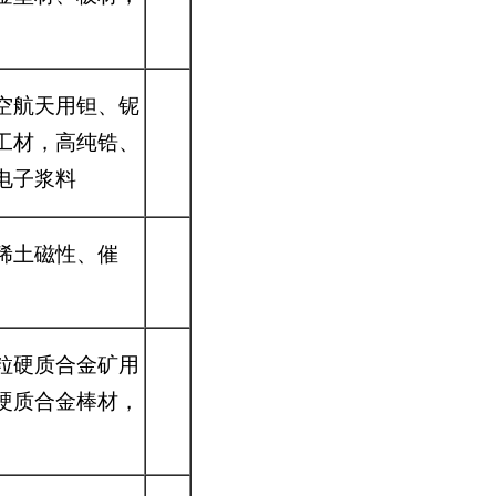
空航天用钽、铌
工材，高纯锆、
电子浆料
稀土磁性、催
粒硬质合金矿用
硬质合金棒材，