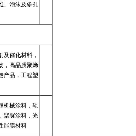
维、泡沫及多孔
剂及催化材料，
物，高品质聚烯
醚产品，工程塑
程机械涂料，轨
，聚脲涂料，光
性能膜材料