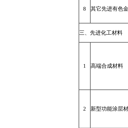
8
其它先进有色
三、先进化工材料
1
高端合成材料
2
新型功能涂层