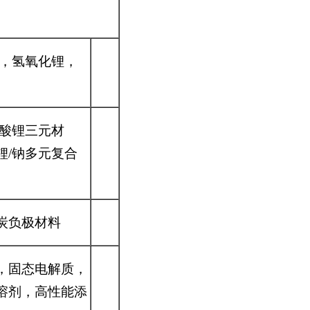
锂，氢氧化锂，
铝酸锂三元材
锂/钠多元复合
炭负极材料
，固态电解质，
溶剂，高性能添