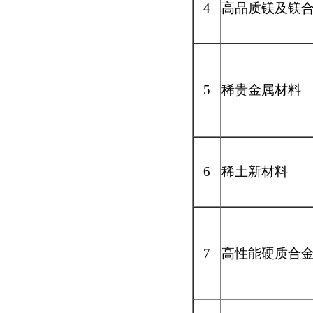
4
高品质镁及镁
5
稀贵金属材料
6
稀土新材料
7
高性能硬质合