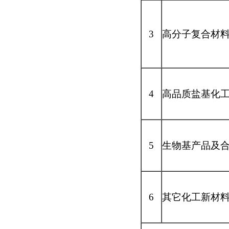
3
高分子复合材
4
高品质盐基化
5
生物基产品及
6
其它化工新材