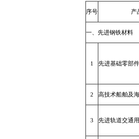
序号
产
一、先进钢铁材料
1
先进基础零部
2
高技术船舶及
3
先进轨道交通