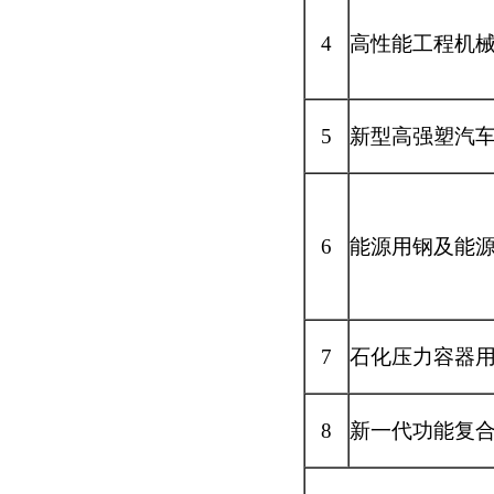
4
高性能工程机
5
新型高强塑汽
6
能源用钢及能
7
石化压力容器
8
新一代功能复