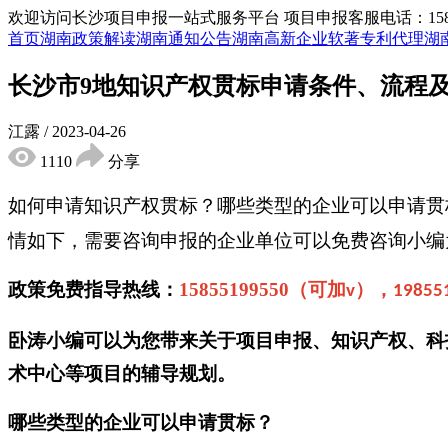
欢迎访问长沙项目申报一站式服务平台
项目申报客服电话：15855
首页
湖南政策解读
湖南通知公告
湖南高新企业
软著专利代理
湖
长沙市9地知识产权贯标申请条件、流程
江露
/
2023-04-26
1110
分享
如何申请知识产权贯标？哪些类型的企业可以申请贯
情如下，
需要咨询申报的企业单位可以免费咨询小编
政策免费指导热线：
15855199550
（可加
），
v
19855
卧涛小编可以为您带来关于项目申报、知识产权、科
术中心等项目的辅导规划。
哪些类型的企业可以申请贯标？