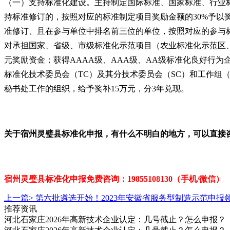
（一）支持标准化建设。主持制定国际标准、国家标准、行业标准
持标准修订的，按照对应的标准制定项目奖励金额的30%予以
准修订、且在参与单位中排名前三位的单位，按照对应的参与标
对承担国家、省级、市级标准化示范项目（农业标准化示范区、
元奖励资金；获得AAAA级、AAA级、AA级标准化良好行为
标准化技术委员会（TC）及其分技术委员会（SC）和工作组（
秘书处工作的组织，给予奖补15万元，分3年兑现。
关于
宿州
灵璧县标准化
申报，有什么不明白的地方，可以直接
宿州灵璧县标准化申报免
费咨询：19855108130（手机/微信）
上一篇>
第六批遴选开始！2023年安徽省服务型制造示范申报
推荐资讯
河北石家庄2026年高新技术企业认定：几号截止？怎么申报？