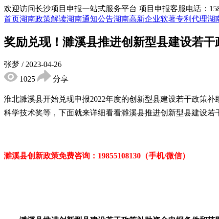
欢迎访问长沙项目申报一站式服务平台
项目申报客服电话：15855
首页
湖南政策解读
湖南通知公告
湖南高新企业
软著专利代理
湖
奖励兑现！濉溪县推进创新型县建设若干
张梦
/
2023-04-26
1025
分享
淮北濉溪县开始兑现申报
2022
年度的
创新型县建设若干政策补
科学技术奖等，下面就来详细看看
濉溪县推进创新型县建设若
濉溪县创新政策免
费咨询：
19855108130（手机/微信）