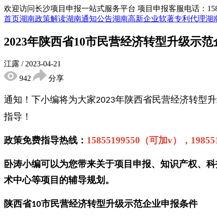
欢迎访问长沙项目申报一站式服务平台
项目申报客服电话：15855
首页
湖南政策解读
湖南通知公告
湖南高新企业
软著专利代理
湖
2023年陕西省10市民营经济转型升级
江露
/
2023-04-21
942
分享
通知！下小编将为大家
年
陕西省民营经济转型升
2023
指导！
政策免费指导热线：
15855199550（可加v），1985
卧涛小编可以为您带来关于项目申报、知识产权、科
术中心等项目的辅导规划。
陕西省
市
民营经济转型升级示范企业申报
条件
10