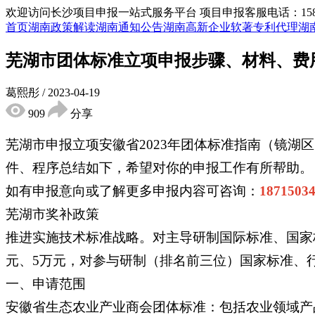
欢迎访问长沙项目申报一站式服务平台
项目申报客服电话：15855
首页
湖南政策解读
湖南通知公告
湖南高新企业
软著专利代理
湖
芜湖市团体标准立项申报步骤、材料、费
葛熙彤
/
2023-04-19
909
分享
芜湖市申报立项安徽省2023年团体标准指南（镜
件、程序总结如下，希望对你的申报工作有所帮助。
如有申报意向或了解更多申报内容可咨询：
18715
芜湖市奖补政策
推进实施技术标准战略。对主导研制国际标准、国家标
元、5万元，对参与研制（排名前三位）国家标准、行
一、申请范围
安徽省生态农业产业商会团体标准：包括农业领域产