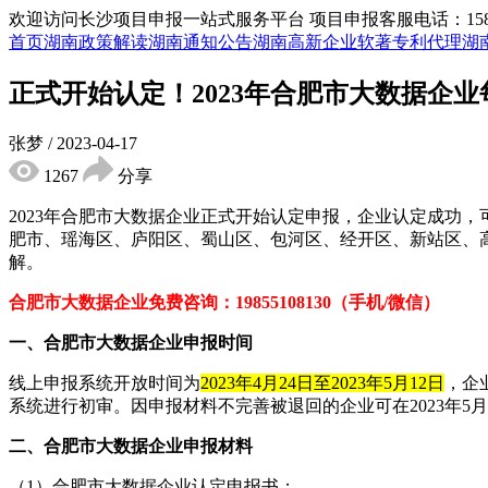
欢迎访问长沙项目申报一站式服务平台
项目申报客服电话：15855
首页
湖南政策解读
湖南通知公告
湖南高新企业
软著专利代理
湖
正式开始认定！2023年合肥市大数据企
张梦
/
2023-04-17
1267
分享
2023年合肥市大数据企业正式开始认定申报，企业认定成功
肥市、瑶海区、庐阳区、蜀山区、包河区、经开区、新站区、
解。
合肥市大数据企业免费咨
询：19855108130（手机/微信）
一、
合肥市大数据企业申报
时间
线上申报系统开放时间为
2023年4月24日至2023年5月12日
，企
系统进行初审。因申报材料不完善被退回的企业可在2023年5
二、
合肥市大数据企业申报材料
（1）合肥市大数据企业认定申报书；