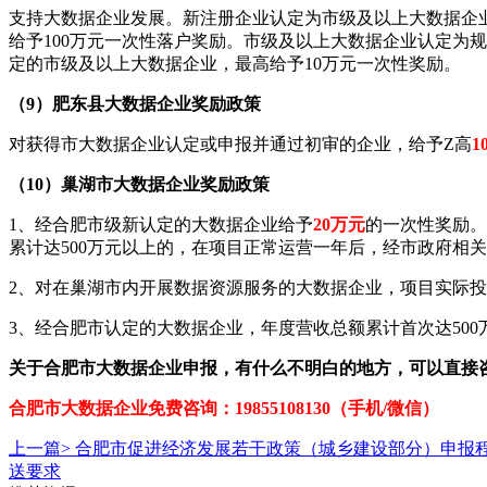
支持大数据企业发展。新注册企业认定为市级及以上大数据企业
给予100万元一次性落户奖励。市级及以上大数据企业认定为
定的市级及以上大数据企业，最高给予10万元一次性奖励。
（9）肥东县
大数据企业
奖励政策
对获得市大数据企业认定或申报并通过初审的企业，给予Z高
1
（10）巢湖市
大数据企业
奖励政策
1、经合肥市级新认定的大数据企业给予
20万元
的一次性奖励。
累计达500万元以上的，在项目正常运营一年后，经市政府相关
2、对在巢湖市内开展数据资源服务的大数据企业，项目实际投资额
3、经合肥市认定的大数据企业，年度营收总额累计首次达500万元
关于
合肥市大数据企业
申报，有什么不明白的地方，可以直接
合肥市大数据企业免费咨
询：19855108130（手机/微信）
上一篇>
合肥市促进经济发展若干政策（城乡建设部分）申报
送要求