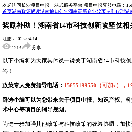
欢迎访问长沙项目申报一站式服务平台
项目申报客服电话：15855
首页
湖南政策解读
湖南通知公告
湖南高新企业
软著专利代理
湖
奖励补助！湖南省14市科技创新攻坚仗相
江露
/
2023-04-14
1213
分享
以下小编将为大家具体说一说关于湖南省
市
科技创
14
答！
政策专人免费指导电话：
15855199550（可加v），1
卧涛小编可以为您带来关于项目申报、知识产权、科
术中心等项目的辅导规划。
为进一步加强其他政策与科技政策的统筹协调，加快