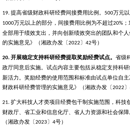
提高省级财政科研经费间接费用比例。
万元以
19.
500
万元以上的部分，间接费用比例为不超过
；
1000
20%
全部用于绩效支出，并向创新绩效突出的团队和个人
的实施意见》（湘政办发〔
〕
号）
2022
42
开展稳定支持科研经费提取奖励经费试点。
省级
20.
政厅同意后实施。试点内容主要包括从稳定支持科研
新活力。奖励经费的使用范围和标准由试点单位自主
财政科研经费管理的实施意见》（湘政办发〔
〕
2022
扩大科技人才类项目经费包干制实施范围，科技
21.
财政厅、省工业和信息化厅、省人力资源和社会保障
（湘政办发〔
〕
号）
2023
4