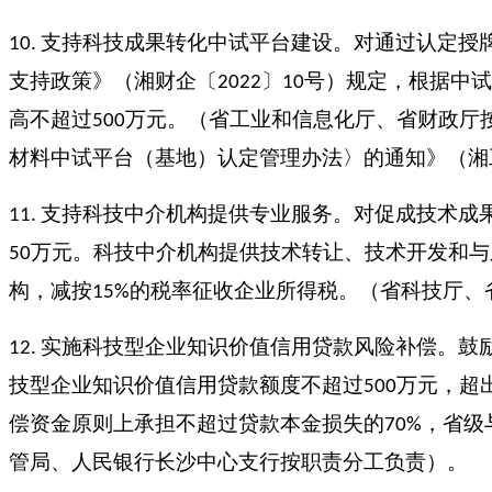
支持科技成果转化中试平台建设。对通过认定授
10.
支持政策》（湘财企〔
〕
号）规定，根据中试
2022
10
高不超过
万元。（省工业和信息化厅、省财政厅
500
材料中试平台（基地）认定管理办法〉的通知》（湘
支持科技中介机构提供专业服务。对促成技术成
11.
万元。科技中介机构提供技术转让、技术开发和与
50
构，减按
的税率征收企业所得税。（省科技厅、
15%
实施科技型企业知识价值信用贷款风险补偿。鼓
12.
技型企业知识价值信用贷款额度不超过
万元，超
500
偿资金原则上承担不超过贷款本金损失的
，省级
70%
管局、人民银行长沙中心支行按职责分工负责）。