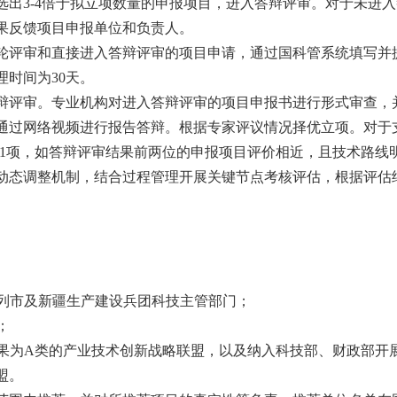
选出
3-4
倍于拟立项数量的申报项目，进入答辩评审。对于未进入
果反馈项目申报单位和负责人。
轮评审和直接进入答辩评审的项目申请，通过国科管系统填写并
理时间为
30
天。
辩评审。专业机构对进入答辩评审的项目申报书进行形式审查，
通过网络视频进行报告答辩。根据专家评议情况择优立项。对于
1
项，如答辩评审结果前两位的申报项目评价相近，且技术路线
动态调整机制，结合过程管理开展关键节点考核评估，根据评估
列市及新疆生产建设兵团科技主管部门；
；
果为
A
类的产业技术创新战略联盟，以及纳入科技部、财政部开
盟。