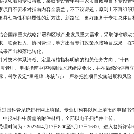
根据领域和专项特点，采取专设青年科学家项目或项目下专设青
家项目不要求对指南内容全覆盖，不下设课题，原则上不再组织
更具创新性和颠覆性的新方法、新路径，更好服务于专项总体目
结合国家重大战略部署和区域产业发展重大需求，采取部省联动
求、联合投入、协同管理，地方出台专门政策承接项目成果，在
成果产出和落地转化。
针对技术体系清晰、定量考核指标明确的相关任务方向，“十四
绪度管理。申报指南中将明确技术就绪度要求，并在后续的评审
标，科学设定“里程碑”考核节点，严格把控项目实施进展和风险
通过国科管系统进行网上填报。专业机构将以网上填报的申报书
。申报材料中所需的附件材料，全部以电子扫描件上传。
受理时间为：
2023
年
4
月
17
日
8:00
至
5
月
17
日
16:00
。进入答辩评审