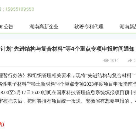
15855199550
知公告
湖南高新企业
软著专利代理
湖南新
发计划“先进结构与复合材料”等4个重点专项申报时间通知
1014
理暂行办法》和组织管理相关要求，现将
“先进结构与复合材料”
略性电子材料”“稀土新材料”
4
个重点专项
2023
年度项目申报指南
日
8:00
至
5
月
17
日
16:00
期间在国家科技管理信息系统填报项目预申
审核把关后，按时将推荐项目统一报送。
安徽省有想要申报的，
微信）