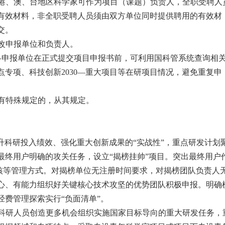
港、澳、台地区科学家可作为项目（课题）负责人，全职受聘人
有效材料，非全职受聘人员须由双方单位同时提供聘用的有效材
交。
改申报单位和负责人。
各申报单位在正式提交项目申报书前，可利用国科管系统查询相
点专项、科技创新
2030
—重大项目等在研项目情况，避免重复申
有特殊规定的，从其规定。
升科研投入绩效、强化重大创新成果的“实战性”，重点研发计划
最终用户明确的攻关任务，设立“揭榜挂帅”项目。突出最终用户
考核等管理方式。对揭榜单位无注册时间要求，对揭榜团队负责人
心、有能力组织好关键核心技术攻坚的优势团队积极申报。明确
经费管理探索实行“负面清单”。
科研人员创造更多机会组织实施国家目标导向的重大研发任务，