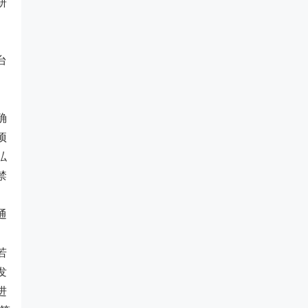
研
台
确
项
弘
禁
通
若
发
进