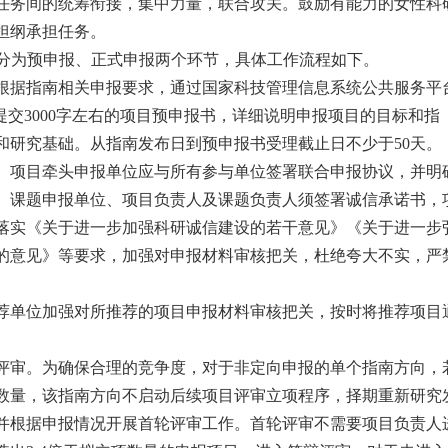
任务间的统筹衔接，集中力量，联合攻关。鼓励有能力的女性科
担纲承担任务。
分为预申报、正式申报两个环节，具体工作流程如下。
根据指南相关申报要求，通过国家科技管理信息系统公共服务平
提交
3000
字左右的项目预申报书，详细说明申报项目的目标和指
和研究基础。从指南发布日到预申报书受理截止日不少于
50
天。
。项目牵头申报单位应与所有参与单位签署联合申报协议，并明
、课题申报单位、项目负责人及课题负责人须签署诚信承诺书，
落实《关于进一步加强科研诚信建设的若干意见》《关于进一步
的意见》等要求，加强对申报材料审核把关，杜绝夸大不实，严
荐单位加强对所推荐的项目申报材料审核把关，按时将推荐项目
评审。为确保合理的竞争度，对于非定向申报的单个指南方向，
数量，该指南方向不启动后续项目评审立项程序，择期重新研究
并根据申报情况开展首轮评审工作。首轮评审不需要项目负责人