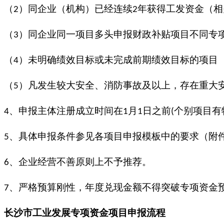
（
）同企业（机构）已经连续
年获得工发资金（相
2
2
（
）同企业同一项目多头申报财政补贴项目不同专
3
（
）未明确绩效目标或未完成前期绩效目标的项目
4
（
）凡发生较大安全、消防事故及以上，存在重大
5
、申报主体注册成立时间在
月
日之前
个别项目有
4
1
1
(
、具体申报条件参见各项目申报模板中的要求（附
5
、企业经营不善原则上不予推荐。
6
、严格预算刚性，年度兑现金额不得突破专项资金
7
长沙市工业发展专项资金项目
申报流程