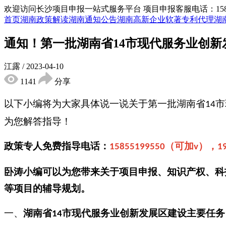
欢迎访问长沙项目申报一站式服务平台
项目申报客服电话：15855
首页
湖南政策解读
湖南通知公告
湖南高新企业
软著专利代理
湖
通知！第一批湖南省14市现代服务业创
江露
/
2023-04-10
1141
分享
以下小编将为大家具体说一说关于第一批湖南省
市
14
为您解答指导！
政策专人免费指导电话：
（可加
），
15855199550
v
1
卧涛小编可以为您带来关于项目申报、知识产权、科
等项目的辅导规划。
一、
湖南省
市
现代服务业创新发展区建设
主要任务
14