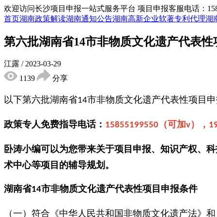
欢迎访问长沙项目申报一站式服务平台
项目申报客服电话：15855
首页
湖南政策解读
湖南通知公告
湖南高新企业
软著专利代理
湖
第六批湖南省14市非物质文化遗产代表
江露
/
2023-03-29
1139
分享
以下第六批湖南省
市
非物质文化遗产代表性项目申
14
政策专人免费指导电话：
（可加
），
15855199550
v
1
卧涛小编可以为您带来关于项目申报、知识产权、科
术中心等项目的辅导规划。
湖南
省
市
非物质文化遗产代表性项目
申报条件
14
（一）符合《中华人民共和国非物质文化遗产法》和