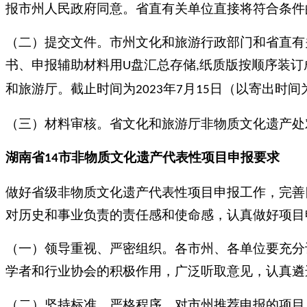
报市州人民政府同意。省直有关单位直接将符合条件
（二）提交文件。市州文化和旅游行政部门和省直有
书、申报辅助材料用
盘汇总存储
纸质版按顺序装订
U
,
和旅游厅。截止时间为
年
月
日（以寄出时间
2023
7
15
（三）材料审核。省文化和旅游厅非物质文化遗产处
湖南
省
市
非物质文化遗产代表性项目
申报
要求
14
做好省级非物质文化遗产代表性项目申报工作，完善
对历史和事业负责的责任感和使命感，认真做好项目
（一）领导重视、严密组织。各市州、各单位要充分
学者和行业协会的积极作用，广泛听取意见，认真遴
（二）坚持标准，严格程序。对市州推荐申报的项目