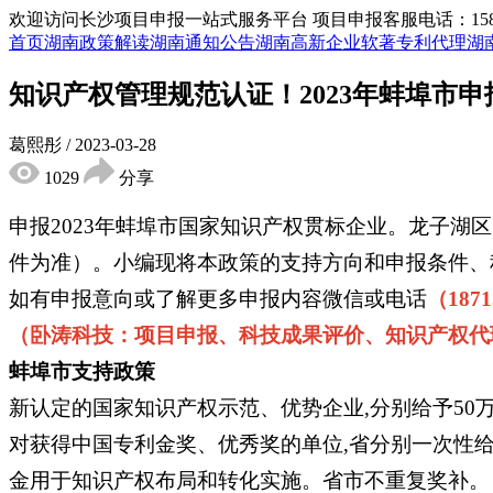
欢迎访问长沙项目申报一站式服务平台
项目申报客服电话：15855
首页
湖南政策解读
湖南通知公告
湖南高新企业
软著专利代理
湖
知识产权管理规范认证！2023年蚌埠市
葛熙彤
/
2023-03-28
1029
分享
申报2023年蚌埠市国家知识产权贯标企业。龙子湖
件为准）。小编现将本政策的支持方向和申报条件、
如有申报意向或了解更多申报内容微信或电话
（1871
（卧涛科技：项目申报、科技成果评价、知识产权代
蚌埠市支持政策
新认定的国家知识产权示范、优势企业,分别给予50万
对获得中国专利金奖、优秀奖的单位,省分别一次性给
金用于知识产权布局和转化实施。省市不重复奖补。