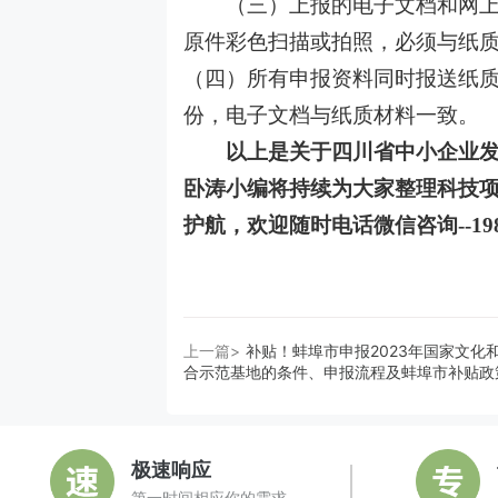
（三）上报的电子文档和网上申
原件彩色扫描或拍照，必须与纸
（四）所有申报资料同时报送纸
份，电子文档与纸质材料一致。
以上
是关于
四川省中小企业
卧涛小编将持续为大家整理科技
护航，欢迎
随时电话微信
咨询
--
1
上一篇>
补贴！蚌埠市申报2023年国家文化
合示范基地的条件、申报流程及蚌埠市补贴政
极速响应
第一时间相应你的需求