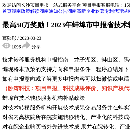
欢迎访问长沙项目申报一站式服务平台
项目申报客服电话：15855
首页
湖南政策解读
湖南通知公告
湖南高新企业
软著专利代理
湖
最高50万奖励！2023年蚌埠市申报省技
葛熙彤
/
2023-03-23
1096
分享
技术转移服务机构申报指南。龙子湖区、蚌山区、禹
编现将本政策的支持方向和申报条件、程序总结如下
如有申报意向或了解更多申报内容可以扫微信或电话
（卧涛科技：项目申报、科技成果评价、知识产权代
蚌埠市技术转移服务机构补贴政策
对技术转移服务机构开展技术成果交易服务并在蚌实现转
对省内高校院所在皖实施转移转化、产业化的科技成果,
对在皖企业购买省外先进技术成 果并在皖转化、产业化