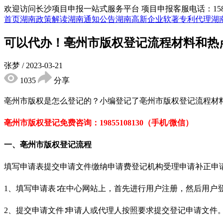
欢迎访问长沙项目申报一站式服务平台
项目申报客服电话：15855
首页
湖南政策解读
湖南通知公告
湖南高新企业
软著专利代理
湖
可以代办！亳州市版权登记流程材料和热
张梦
/
2023-03-21
1035
分享
亳州市版权是怎么登记的？小编登记了亳州市版权登记流程材
亳州市版权登记免
费咨询：19855108130（手机/微信）
一、
亳州
市
版权登记
流程
填写申请表提交申请文件缴纳申请费登记机构受理申请补正申
1、填写申请表∶在中心网站上，首先进行用户注册，然后用户
2、提交申请文件∶申请人或代理人按照要求提交登记申请文件