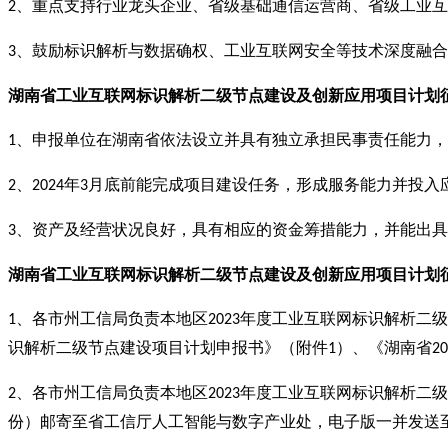
、重点支持行业龙头企业、省级基础通信运营商、省级工业互
2
、鼓励标识解析与数据确权、工业互联网安全等技术深度融合
3
湖南省工业互联网标识解析二级节点建设及创新应用项目计划
、申报单位在湖南省依法设立并具有独立承担民事责任能力，
1
、
年
月底前能完成项目建设任务，形成服务能力并投入
2
2024
3
、资产及经营状况良好，具有相应的资金筹措能力，并能出具
3
湖南省工业互联网标识解析二级节点建设及创新应用项目计划
、各市州工信局负责本地区
年度工业互联网标识解析二级
1
2023
识解析二级节点建设项目计划申报书》（附件
）、《湖南省
1
20
、各市州工信局负责本地区
年度工业互联网标识解析二级
2
2023
份）邮寄至省工信厅人工智能与数字产业处，电子版一并发送