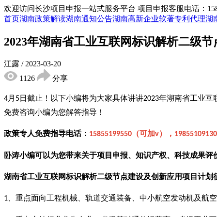
欢迎访问长沙项目申报一站式服务平台
项目申报客服电话：15855
首页
湖南政策解读
湖南通知公告
湖南高新企业
软著专利代理
湖
2023年湖南省工业互联网标识解析二级
江露
/
2023-03-20
1126
分享
月
日截止！
以下小编将为大家具体讲讲
年湖南省工业互
4
5
2023
免费咨询小编为您解答指导！
政策专人免费指导电话：
（可加
），
15855199550
v
19855109130
卧涛小编可以为您带来关于项目申报、知识产权、科技成果评
湖南省工业互联网标识解析二级节点建设及创新应用项目计划
、重点面向工程机械、轨道交通装备、中小航空发动机及航空
1