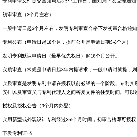
专利申请文件提交国知局后
个工作日，国知局下发受理通知
3-5
初审审查（
个月左右）
3
一般申请日起
个月左右，发明专利审查合格下发初审合格通知
3
专利公布（申请日起
个月，提前公开是申请日期
个月）
18
5-6
发明专利默认申请日（最早优先权日）起
个月公开。
18
实质审查（常规是申请日起
年内提请求，一般申请时就提，则
3
实质审查是发明专利申请在授权以前必经的一个阶段。专利实
安排以及审查员与专利代理人之间答复文件的往复时间。可以
授权及授权公告（
个月内办登）
3
实用新型或外观设计专利经过
个月时间，初审合格即可授权
3-6
下发专利证书