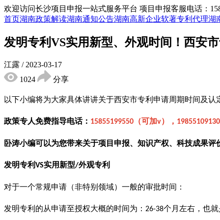
欢迎访问长沙项目申报一站式服务平台
项目申报客服电话：15855
首页
湖南政策解读
湖南通知公告
湖南高新企业
软著专利代理
湖
发明专利VS实用新型、外观时间！西安
江露
/
2023-03-17
1024
分享
以下小编将为大家具体讲讲关于西安市专利申请周期时间及认
政策专人免费指导电话：
（可加
），
15855199550
v
19855109130
卧涛小编可以为您带来关于项目申报、知识产权、科技成果评
发明专利
实用新型
外观专利
VS
/
对于一个常规申请（非特别领域）一般的审批时间：
发明专利的从申请至授权大概的时间为：
个月左右，也就
26-38