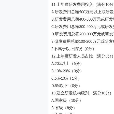
上年度研发费用投入（满分
分
11.
10
研发费用总额
万元以上或研发
A.
500
研发费用总额
万元或研发
B.
400-500
研发费用总额
万元或研发
C.
300-400
研发费用总额
万元或研发
D.
200-300
研发费用总额
万元或研发
E.
100-200
不属于以上情况（
分）
F.
0
上年度研发人员占比（满分
分
12.
5
以上（
分）
A.20%
5
（
分）
B.10%-20%
3
（
分）
C.5%-10%
1
以下（
分）
D.5%
0
建立研发机构级别（满分
分）
13.
10
国家级（
分）
A.
10
省级（
分）
B.
8