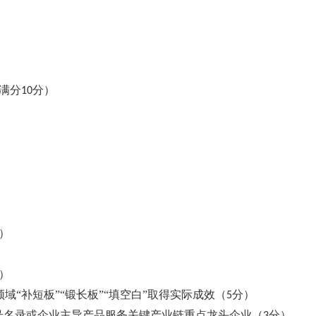
满分
分）
10
）
）
域“补短板”“锻长板”“填空白”取得实际成效（
分）
5
字号名录或企业主导产品服务关键产业链重点龙头企业（
分）