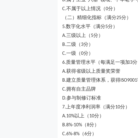
B.
不属于以上情况（
分）
C.
0
（二）精细化指标（满分
分）
25
数字化水平（满分
分）
5.
5
三级以上（
分）
A.
5
二级（
分）
B.
3
一级（
分）
C.
0
质量管理水平（每满足一项加
分
6.
3
获得省级以上质量奖荣誉
A.
建立质量管理体系，获得
B.
ISO9001
拥有自主品牌
C.
参与制修订标准
D.
上年度净利润率（满分
分）
7.
10
以上（
分）
A.10%
10
（
分）
B.8%-10%
8
（
分）
C.6%-8%
6