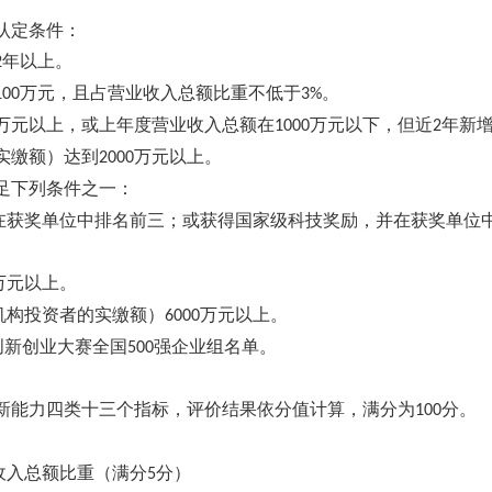
认定条件：
年以上。
2
万元，且占营业收入总额比重不低于
。
100
3%
万元以上，或上年度营业收入总额在
万元以下，但近
年新
1000
2
实缴额）达到
万元以上。
2000
足下列条件之一：
在获奖单位中排名前三；或获得国家级科技奖励，并在获奖单位
万元以上。
机构投资者的实缴额）
万元以上。
6000
创新创业大赛全国
强企业组名单。
500
新能力四类十三个指标，评价结果依分值计算，满分为
分。
100
收入总额比重（满分
分）
5