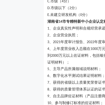
市级（
分）
C.
4
市级以下（
分）
D.
2
未建立研发机构（
分）
E.
0
湖南省
市
专精特新中小企业
认定
14
、企业真实性声明和合规经营承
1
、企业营业执照；
2
、
年度审计报告、
年度
3
2021
2022
、上年度营业收入总额在
万
4
1000
到
万元以上佐证材料，包括银
2000
证明材料）；
、主导产品所属领域说明材料；
5
、数字化水平测试结果证明材料
6
、获得的省级以上质量奖荣誉证
7
、获得的质量管理体系认证的证
8
、自主品牌佐证材料（产品注册
9
、参与制修订标准的佐证材料；
10