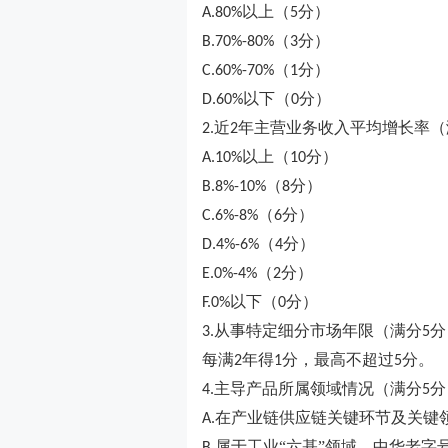
以上（
分）
A.80%
5
（
分）
B.70%-80%
3
（
分）
C.60%-70%
1
以下（
分）
D.60%
0
近
年主营业务收入平均增长率（
2.
2
以上（
分）
A.10%
10
（
分）
B.8%-10%
8
（
分）
C.6%-8%
6
（
分）
D.4%-6%
4
（
分）
E.0%-4%
2
以下（
分）
F.0%
0
从事特定细分市场年限（满分
分
3.
5
每满
年得
分，最高不超过
分。
2
1
5
主导产品所属领域情况（满分
分
4.
5
在产业链供应链关键环节及关键领
A.
属于工业“六基”领域、中华老