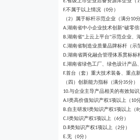
省级上市企业后备资源库企业（
E.
1
不属于以上情况（
分）
F.
0
（
）属于标杆示范企业（满分
2
10
湖南省中小企业技术创新“破零倍
A.
湖南省“上云上平台”示范企业、
B.
湖南省制造业质量品牌标杆（示
C.
湖南省两化融合管理体系贯标标
D.
湖南省绿色工厂、绿色设计产品
E.
首台（套）重大技术装备、重点
F.
（四）创新能力指标（满分
分）
35
与企业主导产品相关的有效知识
10.
Ⅰ类高价值知识产权
项以上（
A.
1
10
自主研发Ⅰ类知识产权
项以上（
B.
1
8
Ⅰ类知识产权
项以上（
分）
C.
1
6
Ⅱ类知识产权
项以上（
分）
D.
1
2
无（
分）
E.
0