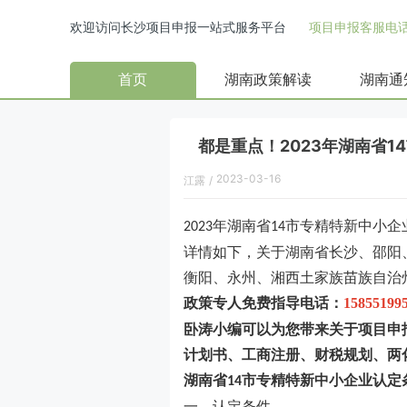
欢迎访问长沙项目申报一站式服务平台
项目申报客服电话：
首页
湖南政策解读
湖南通
都是重点！2023年湖南省
2023-03-16
江露
/
年湖南省
市
专精特新中小企
2023
14
详情如下，关于湖南省长沙、邵阳
衡阳、永州、湘西土家族苗族自治
政策专人免费指导电话：
15855199
卧涛小编可以为您带来关于项目申
计划书、工商注册、财税规划、两
湖南省
市
专精特新中小企业
认定
14
一、认定条件