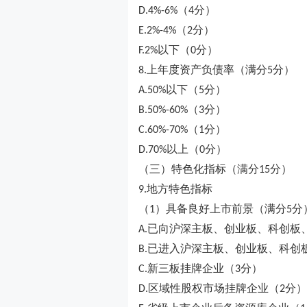
（
分）
D.4%-6%
4
（
分）
E.2%-4%
2
以下（
分）
F.2%
0
上年度资产负债率（满分
分）
8.
5
以下（
分）
A.50%
5
（
分）
B.50%-60%
3
（
分）
C.60%-70%
1
以上（
分）
D.70%
0
（三）特色化指标（满分
分）
15
地方特色指标
9.
（
）具备良好上市前景（满分
分
1
5
已向沪深主板、创业板、科创板
A.
已进入沪深主板、创业板、科创
B.
新三板挂牌企业（
分）
C.
3
区域性股权市场挂牌企业（
分）
D.
2