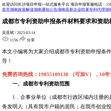
欢迎访问长沙项目申报一站式服务平台
项目申报客服电话：15855
首页
湖南政策解读
湖南通知公告
湖南高新企业
软著专利代理
湖
成都市专利资助申报条件材料要求和资助
吴亚斌
/
2023-03-14
1156
分享
本文小编将为大家介绍
成都市专利资助申报条
导！
免费咨询热线：
19855109130 （可加V），
一、
成都市专利
资助范围
1．企事业单位（成都市行政区域内注册的
务发明人（具有我市户籍的居民；在我市创业