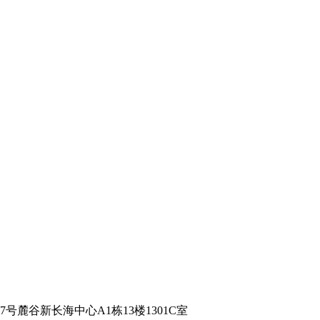
号麓谷新长海中心A1栋13楼1301C室