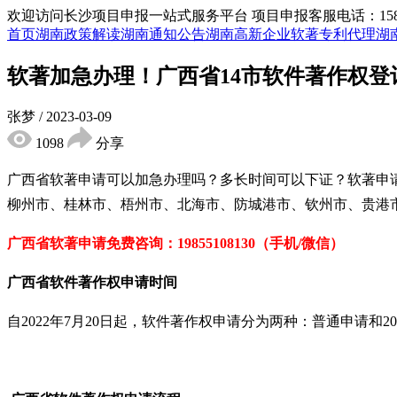
欢迎访问长沙项目申报一站式服务平台
项目申报客服电话：15855
首页
湖南政策解读
湖南通知公告
湖南高新企业
软著专利代理
湖
软著加急办理！广西省14市软件著作权
张梦
/
2023-03-09
1098
分享
广西省软著申请可以加急办理吗？多长时间可以下证？
软著申
柳州市、桂林市、梧州市、北海市、防城港市、钦州市、贵港
广西省软著申请
免费咨询：
19855108130（手机/微信）
广西省软件著作权申请时间
自
2022
年
7
月
20
日起，软件著作权申请分为两种：普通申请和
20