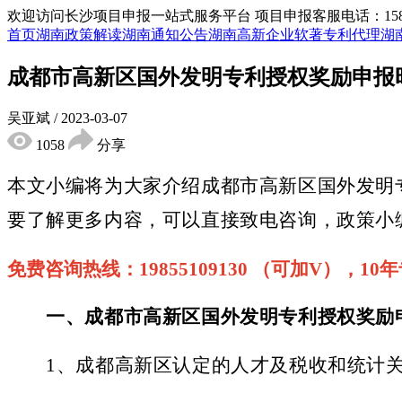
欢迎访问长沙项目申报一站式服务平台
项目申报客服电话：15855
首页
湖南政策解读
湖南通知公告
湖南高新企业
软著专利代理
湖
成都市高新区国外发明专利授权奖励申报
吴亚斌
/
2023-03-07
1058
分享
本文小编将为大家介绍
成都市高新区
国外发明
要了解更多内容，可以直接致电咨询，政策小
免费咨询热线：
19855109130 （可加V），
一、成都市高新区
国外发明专利授权奖励
1
、成都高新区认定的人才及税收和统计