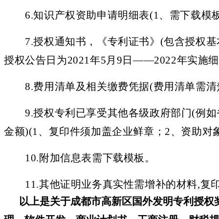
6.
知识产权资助申请明细表
(
1、需下载模
7.
授权通知书，《专利证书》
(包含授权
授权公告日为2021年5月9日
——
2022年实施
8.
费用清单及相关缴费凭据
(费用清单需
9.
授权专利已享受其他各级政府部门
(例
金额)
(
1、复印件须加盖企业鲜章；2、资助对
10.
附加信息表需下载模板。
11.
其他证明业务真实性需增补的材料
,
复
以上是关于
成都市高新区
国外发明专利授权