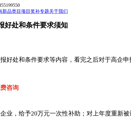
199550
南新品类目
项目奖补专题
关于我们
申报好处和条件要求须知
申报好处和条件要求等内容
，
看完之后对于
高企申
，免费咨询
企业，给予
20万元一次性补助；对上年度重新被