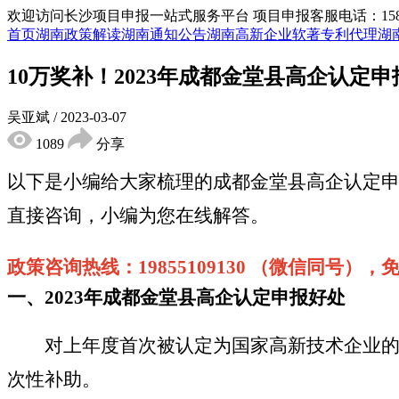
欢迎访问长沙项目申报一站式服务平台
项目申报客服电话：15855
首页
湖南政策解读
湖南通知公告
湖南高新企业
软著专利代理
湖
10万奖补！2023年成都金堂县高企认定
吴亚斌
/
2023-03-07
1089
分享
以下是小编给大家梳理
的
成都金堂
县
高企认定
直接咨询，小编
为您
在线解答。
政策咨询热线：
19855109130 （微信同号）
一、
2023年成都金堂
县
高企认定申报好处
对上年度首次被认定为国家高新技术企业的
次性补助。