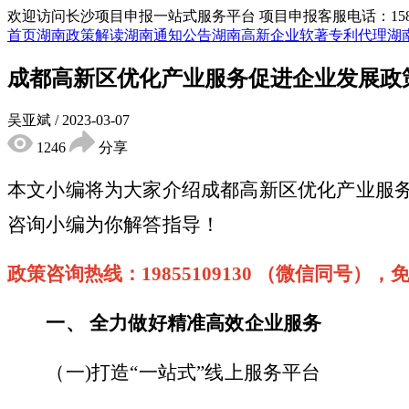
欢迎访问长沙项目申报一站式服务平台
项目申报客服电话：15855
首页
湖南政策解读
湖南通知公告
湖南高新企业
软著专利代理
湖
成都高新区优化产业服务促进企业发展政
吴亚斌
/
2023-03-07
1246
分享
本文小编将为大家介绍
成都高新区优化产业服
咨询小编为你解答指导！
政策咨询热线：
19855109130 （微信同号）
一
、
全力做好精准高效企业服务
（
一
)打造“一站式”线上服务平台