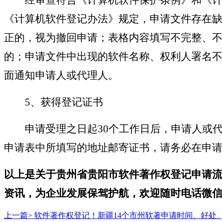
《计算机软件登记办法》规定，申请文件存在
正的，视为撤回申请；表格内容填写不完整、
的；申请文件中出现的软件名称、权利人署名
面通知申请人或代理人。
5、获得登记证书
申请受理之日起
30个工作日后，申请人或
申请表中所填写的地址邮寄证书，请务必在申
以上是关于贵州
省贵阳市
软
件
著
作权登记
申请
资讯，为企业发展保驾护航，欢迎随时电话微
上一篇>
软件著作权登记！新疆14个市州软著申请时间、好处