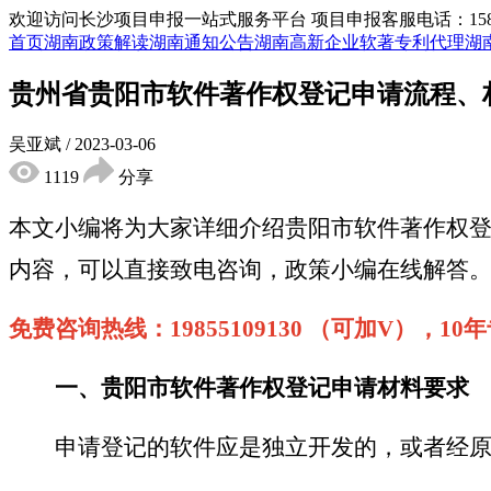
欢迎访问长沙项目申报一站式服务平台
项目申报客服电话：15855
首页
湖南政策解读
湖南通知公告
湖南高新企业
软著专利代理
湖
贵州省贵阳市软件著作权登记申请流程、
吴亚斌
/
2023-03-06
1119
分享
本文小编将为大家详细介绍
贵阳市
软
件
著
作权
内容，可以直接致电咨询，政策小编在线解答
免费咨询热线：
19855109130 （可加V），
一
、
贵阳市
软
件
著
作权登记
申请材料要求
申请登记的软件应是独立开发的，或者经原著