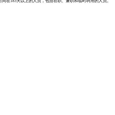
时间在
183
天以上的人员，包括在职、兼职和临时聘用的人员。