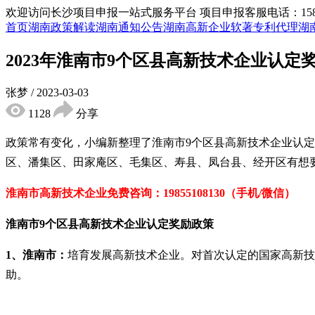
欢迎访问长沙项目申报一站式服务平台
项目申报客服电话：15855
首页
湖南政策解读
湖南通知公告
湖南高新企业
软著专利代理
湖
2023年淮南市9个区县高新技术企业认定
张梦
/
2023-03-03
1128
分享
政策常有变化，小编新整理了
淮南市
9
个区县
高新技术企业
认定
区、潘集区、田家庵区、毛集区、寿县、凤台县、经开区有想
淮南市高新技术企业免费咨询：
19855108130（手机/微信）
淮南市
9
个区县
高新技术企业
认定奖励政策
1
、
淮南市：
培育发展高新技术企业。对首次认定的国家高新技
助。