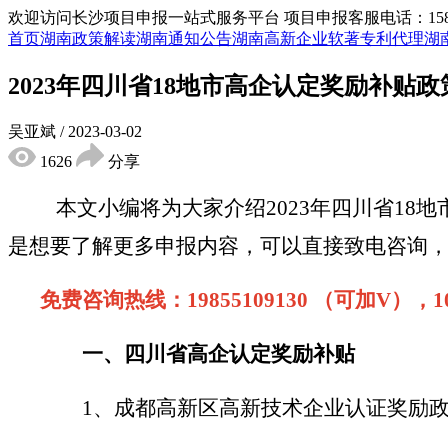
欢迎访问长沙项目申报一站式服务平台
项目申报客服电话：15855
首页
湖南政策解读
湖南通知公告
湖南高新企业
软著专利代理
湖
2023年四川省18地市高企认定奖励补贴
吴亚斌
/
2023-03-02
1626
分享
本文小编将为大家介绍
2023
年四川
省
18地
是想要了解更多申报内容，可以直接致电咨询
免费咨询热线：
19855109130 （可加V）
一、四川省
高企认定
奖励补贴
1、成都高新区高新技术企业认证奖励