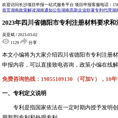
欢迎访问长沙项目申报一站式服务平台
项目申报客服电话：15855
首页
湖南政策解读
湖南通知公告
湖南高新企业
软著专利代理
湖
2023年四川省德阳市专利注册材料要求
吴亚斌
/
2023-03-02
1129
分享
本文小编将为大家介绍四川省德阳市专利注册
申报内容，可以直接致电咨询，政策小编在线
免费咨询热线：
19855109130 （可加V），
一、专利定义说明
专利是指国家依法在一定时期内授予发明创造
用新型专利和外观专利。