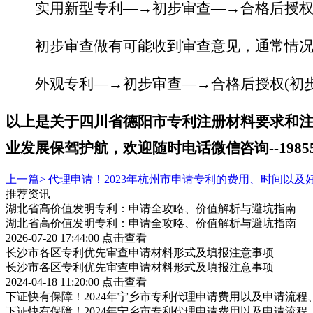
实用新型专利
—
→初步审查
—
→合格后授
初步审查做有可能收到审查意见，通常情况
外观专利
—
→初步审查
—
→合格后授权(初
以上是关于
四川省德阳市专利注册材料要求和
业发展保驾护航，
欢迎
随时电话微信
咨询
--
198
上一篇>
代理申请！2023年杭州市申请专利的费用、时间以及
推荐资讯
湖北省高价值发明专利：申请全攻略、价值解析与避坑指南
湖北省高价值发明专利：申请全攻略、价值解析与避坑指南
2026-07-20 17:44:00
点击查看
长沙市各区专利优先审查申请材料形式及填报注意事项
长沙市各区专利优先审查申请材料形式及填报注意事项
2024-04-18 11:20:00
点击查看
下证快有保障！2024年宁乡市专利代理申请费用以及申请流程
下证快有保障！2024年宁乡市专利代理申请费用以及申请流程